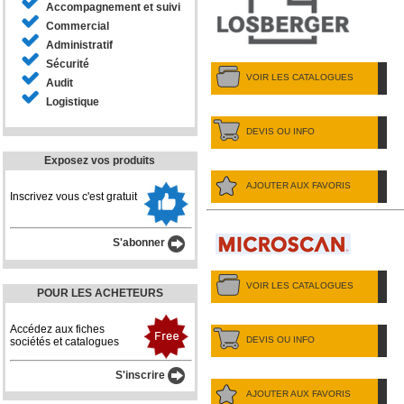
Accompagnement et suivi
Commercial
Administratif
Sécurité
VOIR LES CATALOGUES
Audit
Logistique
DEVIS OU INFO
Exposez vos produits
AJOUTER AUX FAVORIS
Inscrivez vous c'est gratuit
S'abonner
VOIR LES CATALOGUES
POUR LES ACHETEURS
Accédez aux fiches
DEVIS OU INFO
sociétés et catalogues
S'inscrire
AJOUTER AUX FAVORIS