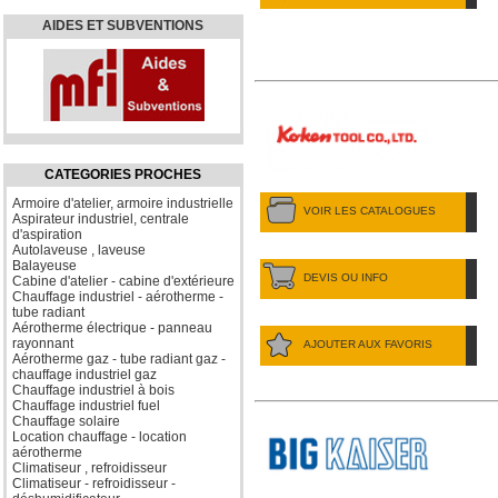
AIDES ET SUBVENTIONS
CATEGORIES PROCHES
Armoire d'atelier, armoire industrielle
VOIR LES CATALOGUES
Aspirateur industriel, centrale
d'aspiration
Autolaveuse , laveuse
Balayeuse
DEVIS OU INFO
Cabine d'atelier - cabine d'extérieure
Chauffage industriel - aérotherme -
tube radiant
Aérotherme électrique - panneau
rayonnant
AJOUTER AUX FAVORIS
Aérotherme gaz - tube radiant gaz -
chauffage industriel gaz
Chauffage industriel à bois
Chauffage industriel fuel
Chauffage solaire
Location chauffage - location
aérotherme
Climatiseur , refroidisseur
Climatiseur - refroidisseur -