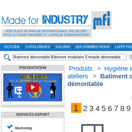
ACCUEIL
|
CATALOGUES
|
SALONS
|
QUI SOMMES NOUS
|
LISTE F
Produits
>
Hygiène e
PRESENTATION
ateliers
>
Batiment d
démontable
1
2
3
4
5
6
7
8
9
SERVICES EXPORT
Marketing