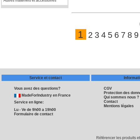
Autres matériels et accessoires
1
2
3
4
5
6
7
8
9
Service et contact
Informat
Vous avez des questions?
CGV
Protection des don
MadeForIndustry en France
Qui sommes nous ?
Contact
Service en ligne:
Mentions légales
Lu - Ve de 9h00 a 19h00
Formulaire de contact
Référencer les produits e