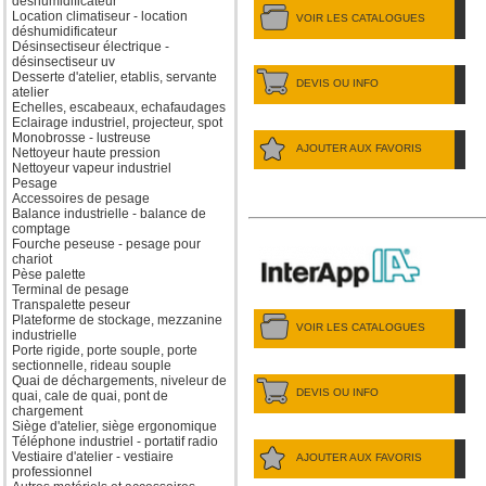
déshumidificateur
Location climatiseur - location
VOIR LES CATALOGUES
déshumidificateur
Désinsectiseur électrique -
désinsectiseur uv
Desserte d'atelier, etablis, servante
DEVIS OU INFO
atelier
Echelles, escabeaux, echafaudages
Eclairage industriel, projecteur, spot
Monobrosse - lustreuse
AJOUTER AUX FAVORIS
Nettoyeur haute pression
Nettoyeur vapeur industriel
Pesage
Accessoires de pesage
Balance industrielle - balance de
comptage
Fourche peseuse - pesage pour
chariot
Pèse palette
Terminal de pesage
Transpalette peseur
Plateforme de stockage, mezzanine
VOIR LES CATALOGUES
industrielle
Porte rigide, porte souple, porte
sectionnelle, rideau souple
Quai de déchargements, niveleur de
DEVIS OU INFO
quai, cale de quai, pont de
chargement
Siège d'atelier, siège ergonomique
Téléphone industriel - portatif radio
Vestiaire d'atelier - vestiaire
AJOUTER AUX FAVORIS
professionnel