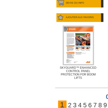
DEVIS OU INFO
AJOUTER AUX FAVORIS
SKYGUARD™ ENHANCED
CONTROL PANEL
PROTECTION FOR BOOM
LIFTS
1
2
3
4
5
6
7
8
9