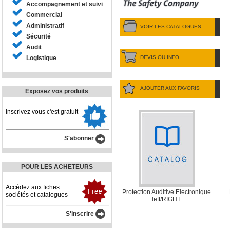
Accompagnement et suivi
Commercial
Administratif
VOIR LES CATALOGUES
Sécurité
Audit
DEVIS OU INFO
Logistique
AJOUTER AUX FAVORIS
Exposez vos produits
Inscrivez vous c'est gratuit
S'abonner
POUR LES ACHETEURS
Accédez aux fiches
Protection Auditive Electronique
sociétés et catalogues
left/RIGHT
S'inscrire