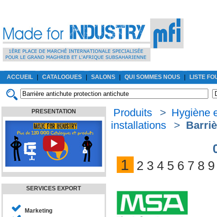
ACCUEIL
|
CATALOGUES
|
SALONS
|
QUI SOMMES NOUS
|
LISTE F
Produits
>
Hygiène e
PRESENTATION
installations
>
Barriè
1
2
3
4
5
6
7
8
9
SERVICES EXPORT
Marketing