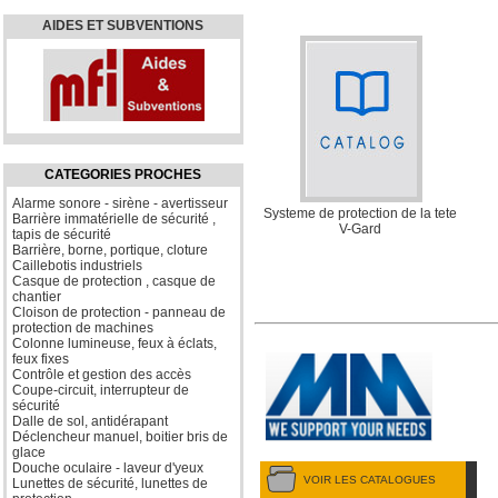
AIDES ET SUBVENTIONS
CATEGORIES PROCHES
Alarme sonore - sirène - avertisseur
Systeme de protection de la tete
Barrière immatérielle de sécurité ,
V-Gard
tapis de sécurité
Barrière, borne, portique, cloture
Caillebotis industriels
Casque de protection , casque de
chantier
Cloison de protection - panneau de
protection de machines
Colonne lumineuse, feux à éclats,
feux fixes
Contrôle et gestion des accès
Coupe-circuit, interrupteur de
sécurité
Dalle de sol, antidérapant
Déclencheur manuel, boitier bris de
glace
Douche oculaire - laveur d'yeux
VOIR LES CATALOGUES
Lunettes de sécurité, lunettes de