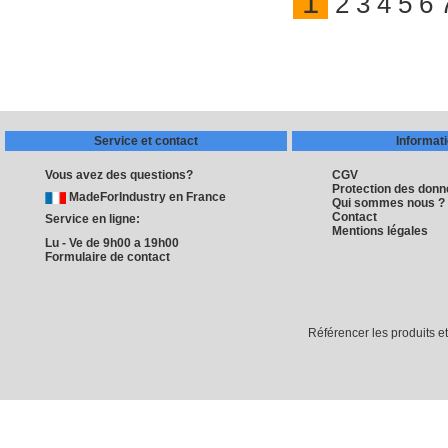
1
2
3
4
5
6
Service et contact
Informat
Vous avez des questions?
CGV
Protection des don
MadeForIndustry en France
Qui sommes nous ?
Contact
Service en ligne:
Mentions légales
Lu - Ve de 9h00 a 19h00
Formulaire de contact
Référencer les produits e