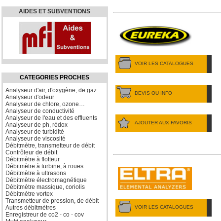
AIDES ET SUBVENTIONS
VOIR LES CATALOGUES
CATEGORIES PROCHES
Analyseur d'air, d'oxygène, de gaz
DEVIS OU INFO
Analyseur d'odeur
Analyseur de chlore, ozone…
Analyseur de conductivité
Analyseur de l'eau et des effluents
AJOUTER AUX FAVORIS
Analyseur de ph, rédox
Analyseur de turbidité
Analyseur de viscosité
Débitmètre, transmetteur de débit
Contrôleur de débit
Débitmètre à flotteur
Débitmètre à turbine, à roues
Débitmètre à ultrasons
Débitmètre électromagnétique
Débitmètre massique, coriolis
Débitmètre vortex
Transmetteur de pression, de débit
VOIR LES CATALOGUES
Autres débitmètres
Enregistreur de co2 - co - cov