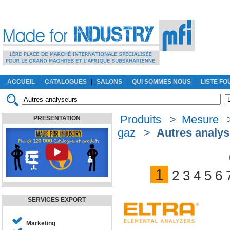
ACCUEIL
|
CATALOGUES
|
SALONS
|
QUI SOMMES NOUS
|
LISTE F
Produits
>
Mesure
PRESENTATION
gaz
>
Autres analy
1
2
3
4
5
6
SERVICES EXPORT
Marketing