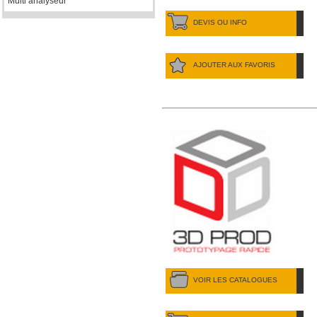
Multi analyseur
DEVIS OU INFO
AJOUTER AUX FAVORIS
VOIR LES CATALOGUES