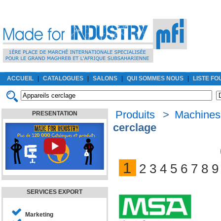
ACCUEIL
|
CATALOGUES
|
SALONS
|
QUI SOMMES NOUS
|
LISTE F
Produits
>
Machines
PRESENTATION
cerclage
1
2
3
4
5
6
7
8
9
SERVICES EXPORT
Marketing