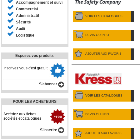
Accompagnement et suivi
Commercial
Administratif
VOIR LES CATALOGUES
Sécurité
Audit
DEVIS OU INFO
Logistique
AJOUTER AUX FAVORIS
Exposez vos produits
Inscrivez vous c'est gratuit
S'abonner
VOIR LES CATALOGUES
POUR LES ACHETEURS
Accédez aux fiches
DEVIS OU INFO
sociétés et catalogues
S'inscrire
AJOUTER AUX FAVORIS