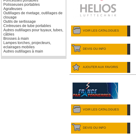
Ponceuses portables
Polisseuses portables
Agrafeuses
Outillages de rivetage, outillages de
clouage
Outils de sertissage
Cintreuses de tube portables
Autres outillages pour tuyaux, tubes,
VOIR LES CATALOGUES
câbles
Brosses à main
Lampes torches, projecteurs,
eclairages mobiles
DEVIS OU INFO
Autres outillages à main
AJOUTER AUX FAVORIS
VOIR LES CATALOGUES
DEVIS OU INFO