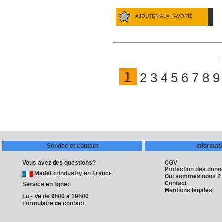
AJOUTER AUX FAVORIS
1
2
3
4
5
6
7
8
9
Service et contact
Informat
Vous avez des questions?
CGV
Protection des don
MadeForIndustry en France
Qui sommes nous ?
Contact
Service en ligne:
Mentions légales
Lu - Ve de 9h00 a 19h00
Formulaire de contact