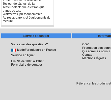
Ponts, mesure de résistance
Testeur de câbles, de lan
Testeur électrique-électronique,
bancs de test
Wattmètres, puissancemètres
Autres appareils et équipements de
mesure
Service et contact
Informat
Vous avez des questions?
CGV
Protection des don
MadeForIndustry en France
Qui sommes nous ?
Contact
Service en ligne:
Mentions légales
Lu - Ve de 9h00 a 19h00
Formulaire de contact
Référencer les produits e