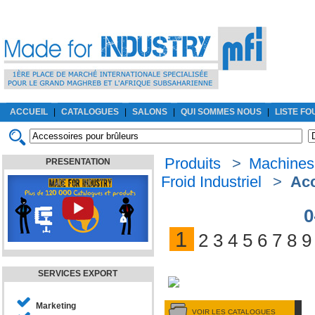
ACCUEIL
|
CATALOGUES
|
SALONS
|
QUI SOMMES NOUS
|
LISTE F
Produits
>
Machines
PRESENTATION
Froid Industriel
>
Acc
0
1
2
3
4
5
6
7
8
9
SERVICES EXPORT
Marketing
VOIR LES CATALOGUES