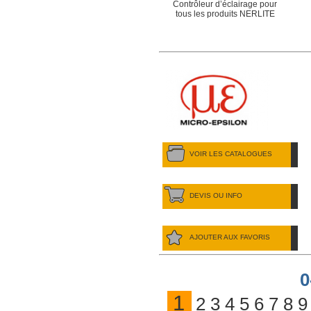
Contrôleur d’éclairage pour
tous les produits NERLITE
VOIR LES CATALOGUES
DEVIS OU INFO
AJOUTER AUX FAVORIS
0
1
2
3
4
5
6
7
8
9