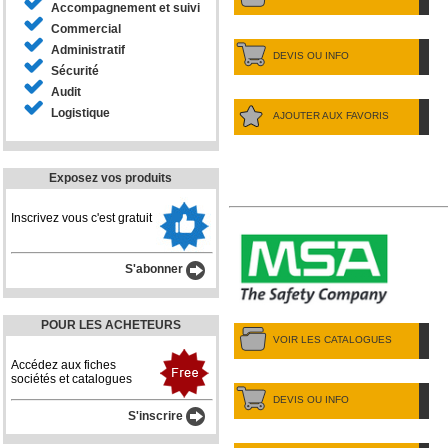
Accompagnement et suivi
Commercial
Administratif
DEVIS OU INFO
Sécurité
Audit
Logistique
AJOUTER AUX FAVORIS
Exposez vos produits
Inscrivez vous c'est gratuit
S'abonner
POUR LES ACHETEURS
VOIR LES CATALOGUES
Accédez aux fiches
sociétés et catalogues
DEVIS OU INFO
S'inscrire