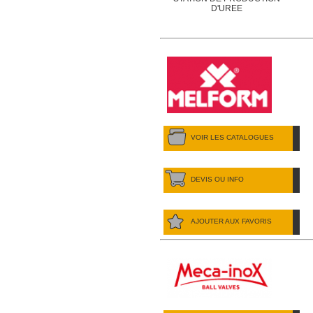
D'UREE
VOIR LES CATALOGUES
DEVIS OU INFO
AJOUTER AUX FAVORIS