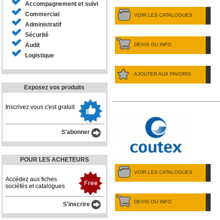
Accompagnement et suivi
Commercial
VOIR LES CATALOGUES
Administratif
Sécurité
DEVIS OU INFO
Audit
Logistique
AJOUTER AUX FAVORIS
Exposez vos produits
Inscrivez vous c'est gratuit
S'abonner
POUR LES ACHETEURS
VOIR LES CATALOGUES
Accédez aux fiches
sociétés et catalogues
DEVIS OU INFO
S'inscrire